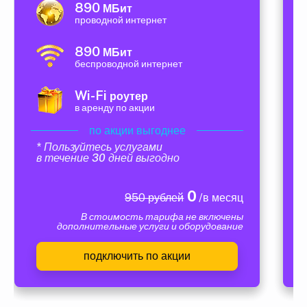
890
МБит
проводной интернет
890
МБит
беспроводной интернет
Wi-Fi
роутер
в аренду по акции
по акции выгоднее
* Пользуйтесь услугами
в течение 30 дней выгодно
0
950 рублей
/в месяц
В стоимость тарифа не включены
дополнительные услуги и оборудование
подключить по акции