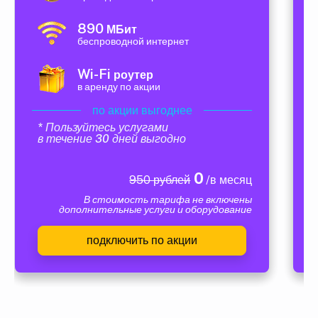
890
МБит
беспроводной интернет
Wi-Fi
роутер
в аренду по акции
по акции выгоднее
* Пользуйтесь услугами
в течение 30 дней выгодно
0
950 рублей
/в месяц
В стоимость тарифа не включены
дополнительные услуги и оборудование
подключить по акции