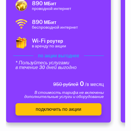
890
МБит
проводной интернет
890
МБит
беспроводной интернет
Wi-Fi
роутер
в аренду по акции
по акции выгоднее
* Пользуйтесь услугами
в течение 30 дней выгодно
0
950 рублей
/в месяц
В стоимость тарифа не включены
дополнительные услуги и оборудование
подключить по акции