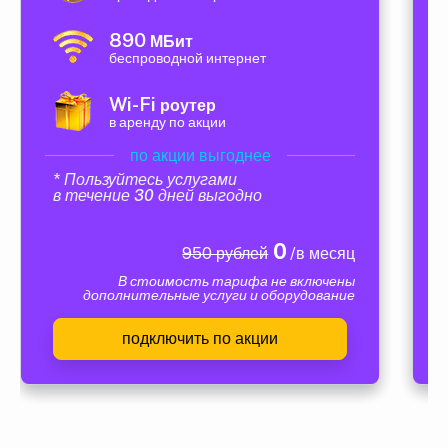
890
МБит
беспроводной интернет
Wi-Fi
роутер
в аренду по акции
по акции выгоднее
* Пользуйтесь услугами
в течение 30 дней выгодно
0
950 рублей
/в месяц
В стоимость тарифа не включены
дополнительные услуги и оборудование
подключить по акции