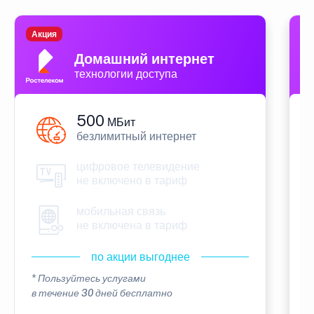
Акция
П
Домашний интернет
технологии доступа
500
МБит
безлимитный интернет
цифровое телевидение
не включено в тариф
мобильная связь
не включена в тариф
по акции выгоднее
* Пользуйтесь услугами
*
в течение 30 дней бесплатно
в