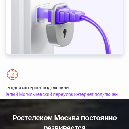
Сегодня интернет подключили
С
Малый Могильцевский переулок интернет подключен
М
Ростелеком Москва постоянно
развивается