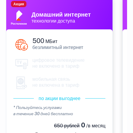
Акция
П
Домашний интернет
технологии доступа
500
МБит
безлимитный интернет
цифровое телевидение
не включено в тариф
мобильная связь
не включена в тариф
по акции выгоднее
* Пользуйтесь услугами
*
в течение 30 дней бесплатно
в
0
650 рублей
/в месяц