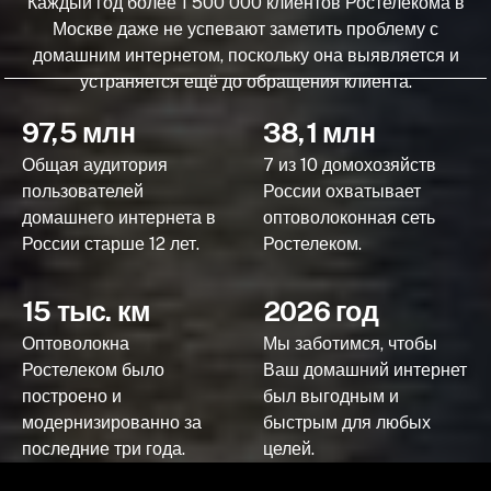
Каждый год более 1 500 000 клиентов Ростелекома в
Москве даже не успевают заметить проблему с
домашним интернетом, поскольку она выявляется и
устраняется ещё до обращения клиента.
97,5 млн
38,1 млн
Общая аудитория
7 из 10 домохозяйств
пользователей
России охватывает
домашнего интернета в
оптоволоконная сеть
России старше 12 лет.
Ростелеком.
15 тыс. км
2026 год
Оптоволокна
Мы заботимся, чтобы
Ростелеком было
Ваш домашний интернет
построено и
был выгодным и
модернизированно за
быстрым для любых
последние три года.
целей.