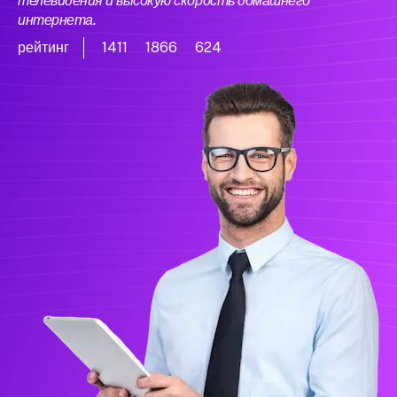
телевидения и высокую скорость домашнего
интернета.
рейтинг
1411
1866
624