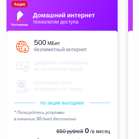
Акция
П
Домашний интернет
технологии доступа
500
МБит
безлимитный интернет
цифровое телевидение
не включено в тариф
мобильная связь
не включена в тариф
по акции выгоднее
* Пользуйтесь услугами
*
в течение 30 дней бесплатно
в
0
650 рублей
/в месяц