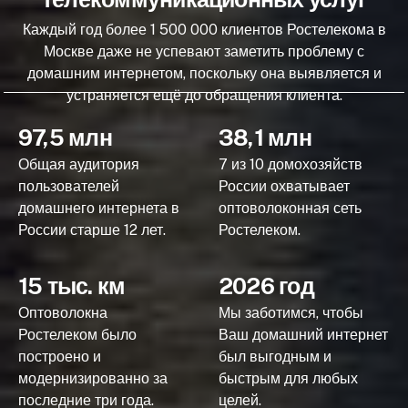
Каждый год более 1 500 000 клиентов Ростелекома в
Москве даже не успевают заметить проблему с
домашним интернетом, поскольку она выявляется и
устраняется ещё до обращения клиента.
97,5 млн
38,1 млн
Общая аудитория
7 из 10 домохозяйств
пользователей
России охватывает
домашнего интернета в
оптоволоконная сеть
России старше 12 лет.
Ростелеком.
15 тыс. км
2026 год
Оптоволокна
Мы заботимся, чтобы
Ростелеком было
Ваш домашний интернет
построено и
был выгодным и
модернизированно за
быстрым для любых
последние три года.
целей.