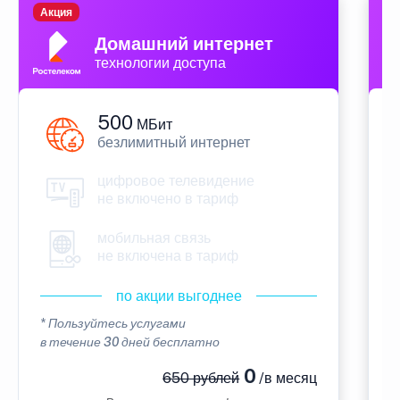
Акция
П
Домашний интернет
технологии доступа
500
МБит
безлимитный интернет
цифровое телевидение
не включено в тариф
мобильная связь
не включена в тариф
по акции выгоднее
* Пользуйтесь услугами
*
в течение 30 дней бесплатно
в
0
650 рублей
/в месяц