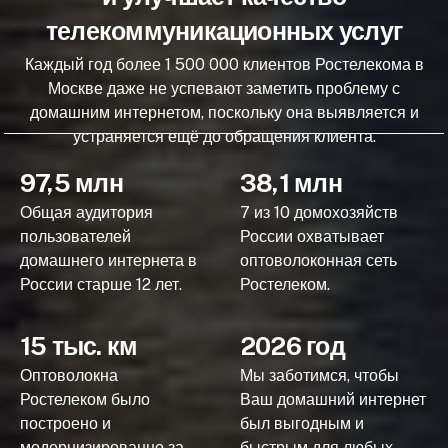
телекоммуникационных услуг
Каждый год более 1 500 000 клиентов Ростелекома в
Москве даже не успевают заметить проблему с
домашним интернетом, поскольку она выявляется и
устраняется ещё до обращения клиента.
97,5 млн
38,1 млн
Общая аудитория
7 из 10 домохозяйств
пользователей
России охватывает
домашнего интернета в
оптоволоконная сеть
России старше 12 лет.
Ростелеком.
15 тыс. км
2026 год
Оптоволокна
Мы заботимся, чтобы
Ростелеком было
Ваш домашний интернет
построено и
был выгодным и
модернизированно за
быстрым для любых