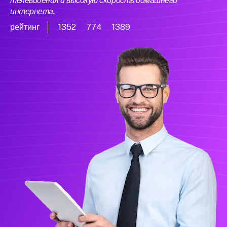
телевидения и высокую скорость домашнего
интернета.
рейтинг
1352
774
1389