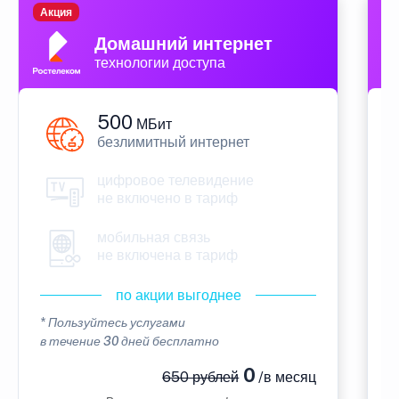
Акция
П
Домашний интернет
технологии доступа
500
МБит
безлимитный интернет
цифровое телевидение
не включено в тариф
мобильная связь
не включена в тариф
по акции выгоднее
* Пользуйтесь услугами
*
в течение 30 дней бесплатно
в
0
650 рублей
/в месяц