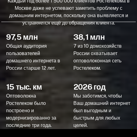
Каждый год более 1 500 000 клиентов Ростелекома в
Москве даже не успевают заметить проблему с
домашним интернетом, поскольку она выявляется и
устраняется ещё до обращения клиента.
97,5 млн
38,1 млн
Общая аудитория
7 из 10 домохозяйств
пользователей
России охватывает
домашнего интернета в
оптоволоконная сеть
России старше 12 лет.
Ростелеком.
15 тыс. км
2026 год
Оптоволокна
Мы заботимся, чтобы
Ростелеком было
Ваш домашний интернет
построено и
был выгодным и
модернизированно за
быстрым для любых
последние три года.
целей.