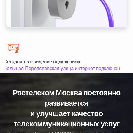
Сегодня телевидение подключили
С
Большая Переяславская улица интернет подключен
Б
Ростелеком Москва постоянно
развивается
и улучшает качество
телекоммуникационных услуг