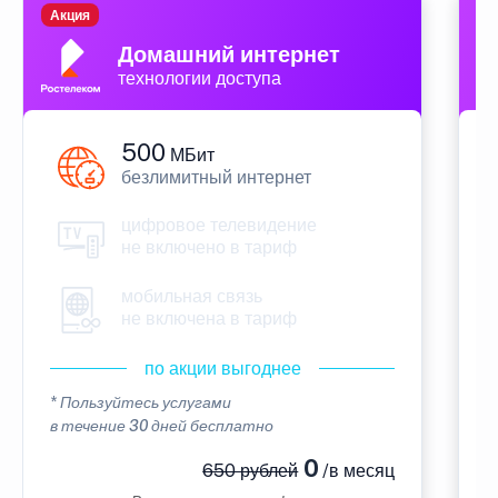
Акция
П
Домашний интернет
технологии доступа
500
МБит
безлимитный интернет
цифровое телевидение
не включено в тариф
мобильная связь
не включена в тариф
по акции выгоднее
* Пользуйтесь услугами
*
в течение 30 дней бесплатно
в
0
650 рублей
/в месяц