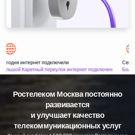
Сегодня интернет подключили
Сегод
Большой Каретный переулок интернет подключен
Больш
Ростелеком Москва постоянно
развивается
и улучшает качество
телекоммуникационных услуг