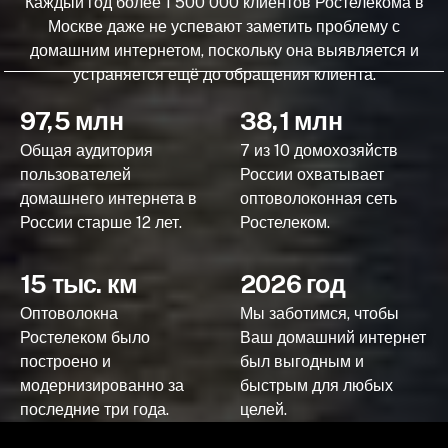
Каждый год более 1 500 000 клиентов Ростелекома в
Москве даже не успевают заметить проблему с
домашним интернетом, поскольку она выявляется и
устраняется ещё до обращения клиента.
97,5 млн
38,1 млн
Общая аудитория
7 из 10 домохозяйств
пользователей
России охватывает
домашнего интернета в
оптоволоконная сеть
России старше 12 лет.
Ростелеком.
15 тыс. км
2026 год
Оптоволокна
Мы заботимся, чтобы
Ростелеком было
Ваш домашний интернет
построено и
был выгодным и
модернизированно за
быстрым для любых
последние три года.
целей.