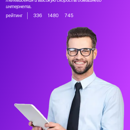
телевидения и высокую скорость домашнего
интернета.
рейтинг
336
1480
745