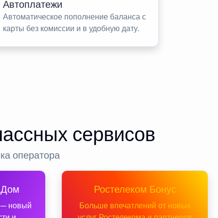
Автоплатежи
Автоматическое пополнение баланса с
карты без комиссии и в удобную дату.
лассных сервисов
нка оператора
 Дом
Ростелеком Бонус
 — новый
Больше впечатлений от новых
сти и
услуг Ростелекома и партнеров