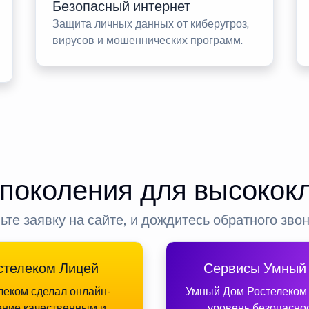
Безопасный интернет
Защита личных данных от киберугроз,
вирусов и мошеннических программ.
 поколения для высокок
ьте заявку на сайте, и дождитесь обратного зво
стелеком Лицей
Сервисы Умный
леком сделал онлайн-
Умный Дом Ростелеком
ение качественным и
уровень безопасно