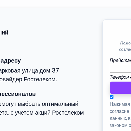
ний
Помо
согла
 адресу
Представ
арковая улица дом 37
Телефон 
овайдер Ростелеком.
фессионалов
омогут выбрать оптимальный
Нажимая 
согласие
та, с учетом акций Ростелеком
данных, 
законом 