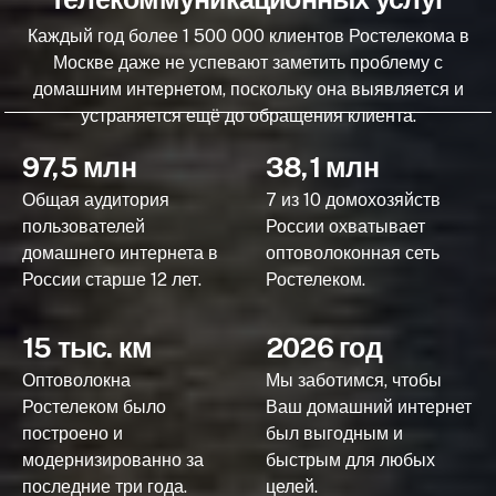
Каждый год более 1 500 000 клиентов Ростелекома в
Москве даже не успевают заметить проблему с
домашним интернетом, поскольку она выявляется и
устраняется ещё до обращения клиента.
97,5 млн
38,1 млн
Общая аудитория
7 из 10 домохозяйств
пользователей
России охватывает
домашнего интернета в
оптоволоконная сеть
России старше 12 лет.
Ростелеком.
15 тыс. км
2026 год
Оптоволокна
Мы заботимся, чтобы
Ростелеком было
Ваш домашний интернет
построено и
был выгодным и
модернизированно за
быстрым для любых
последние три года.
целей.