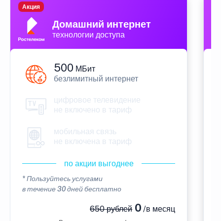
Акция
П
Домашний интернет
технологии доступа
500
МБит
безлимитный интернет
цифровое телевидение
не включено в тариф
мобильная связь
не включена в тариф
по акции выгоднее
* Пользуйтесь услугами
*
в течение 30 дней бесплатно
в
0
650 рублей
/в месяц