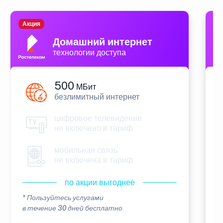
Акция
П
Домашний интернет
технологии доступа
500
МБит
безлимитный интернет
цифровое телевидение
не включено в тариф
мобильная связь
не включена в тариф
по акции выгоднее
* Пользуйтесь услугами
*
в течение 30 дней бесплатно
в