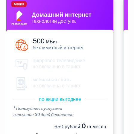
Акция
П
Домашний интернет
технологии доступа
500
МБит
безлимитный интернет
цифровое телевидение
не включено в тариф
мобильная связь
не включена в тариф
по акции выгоднее
* Пользуйтесь услугами
*
в течение 30 дней бесплатно
в
0
650 рублей
/в месяц