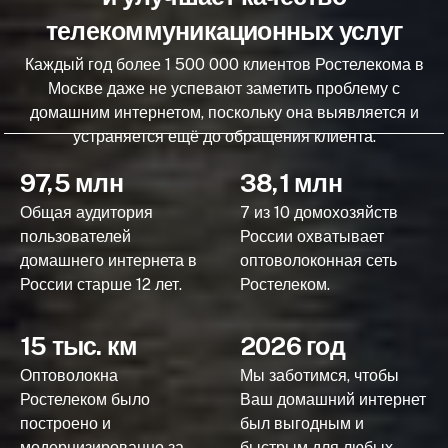
телекоммуникационных услуг
Каждый год более 1 500 000 клиентов Ростелекома в
Москве даже не успевают заметить проблему с
домашним интернетом, поскольку она выявляется и
устраняется ещё до обращения клиента.
97,5 млн
38,1 млн
Общая аудитория
7 из 10 домохозяйств
пользователей
России охватывает
домашнего интернета в
оптоволоконная сеть
России старше 12 лет.
Ростелеком.
15 тыс. км
2026 год
Оптоволокна
Мы заботимся, чтобы
Ростелеком было
Ваш домашний интернет
построено и
был выгодным и
модернизированно за
быстрым для любых