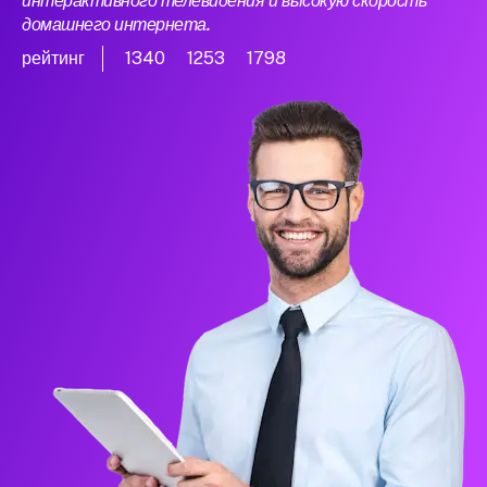
интерактивного телевидения и высокую скорость
домашнего интернета.
рейтинг
1340
1253
1798