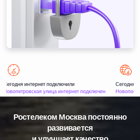
Сегодня интернет подключили
Сегодня и
Новопетровская улица интернет подключен
Новопосел
Ростелеком Москва постоянно
развивается
и улучшает качество