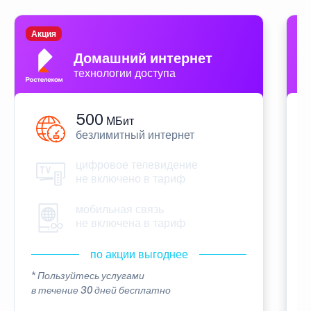
Акция
П
Домашний интернет
технологии доступа
500
МБит
безлимитный интернет
цифровое телевидение
не включено в тариф
мобильная связь
не включена в тариф
по акции выгоднее
* Пользуйтесь услугами
*
в течение 30 дней бесплатно
в