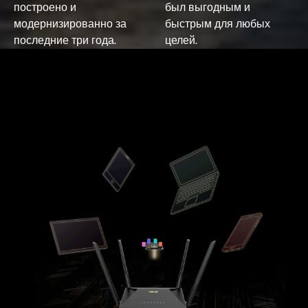
построено и
был выгодным и
модернизированно за
быстрым для любых
последние три года.
целей.