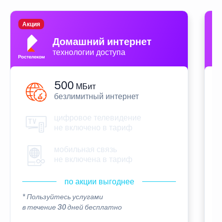
Акция
П
Домашний интернет
технологии доступа
500
МБит
безлимитный интернет
цифровое телевидение
не включено в тариф
мобильная связь
не включена в тариф
по акции выгоднее
* Пользуйтесь услугами
*
в течение 30 дней бесплатно
в