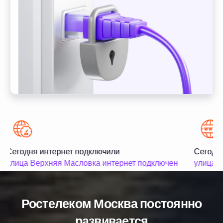
Сегодня интернет подключили
Сегодня
улица Верхняя Масловка интернет подключен
улица В
Ростелеком Москва постоянно
развивается