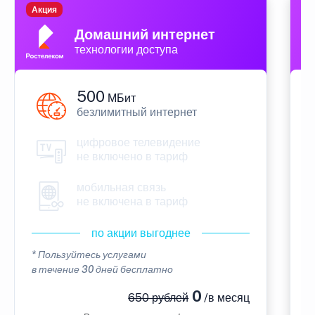
Акция
П
Домашний интернет
технологии доступа
500
МБит
безлимитный интернет
цифровое телевидение
не включено в тариф
мобильная связь
не включена в тариф
по акции выгоднее
* Пользуйтесь услугами
*
в течение 30 дней бесплатно
в
0
650 рублей
/в месяц