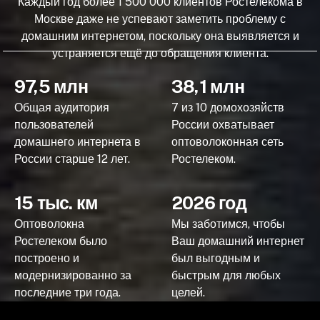
Каждый год более 1 500 000 клиентов Ростелекома в
Москве даже не успевают заметить проблему с
домашним интернетом, поскольку она выявляется и
устраняется ещё до обращения клиента.
97,5 млн
38,1 млн
Общая аудитория
7 из 10 домохозяйств
пользователей
России охватывает
домашнего интернета в
оптоволоконная сеть
России старше 12 лет.
Ростелеком.
15 тыс. км
2026 год
Оптоволокна
Мы заботимся, чтобы
Ростелеком было
Ваш домашний интернет
построено и
был выгодным и
модернизированно за
быстрым для любых
последние три года.
целей.