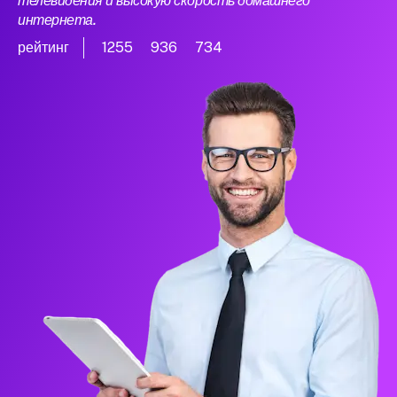
телевидения и высокую скорость домашнего
интернета.
рейтинг
1255
936
734