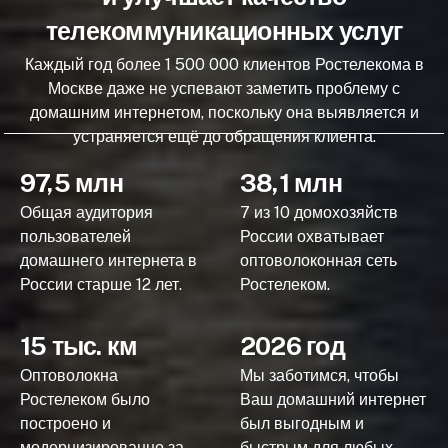
телекоммуникационных услуг
Каждый год более 1 500 000 клиентов Ростелекома в
Москве даже не успевают заметить проблему с
домашним интернетом, поскольку она выявляется и
устраняется ещё до обращения клиента.
97,5 млн
38,1 млн
Общая аудитория
7 из 10 домохозяйств
пользователей
России охватывает
домашнего интернета в
оптоволоконная сеть
России старше 12 лет.
Ростелеком.
15 тыс. км
2026 год
Оптоволокна
Мы заботимся, чтобы
Ростелеком было
Ваш домашний интернет
построено и
был выгодным и
модернизированно за
быстрым для любых