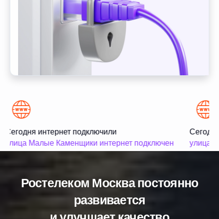
Сегодня интернет подключили
Сегодня
улица Малые Каменщики интернет подключен
улица М
Ростелеком Москва постоянно
развивается
и улучшает качество