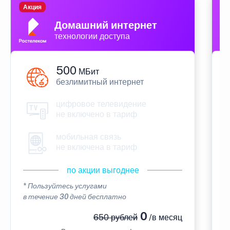
Акция
П
Домашний интернет
технологии доступа
500
МБит
безлимитный интернет
цифровое телевидение
не включено в тариф
мобильная связь
не включена в тариф
по акции выгоднее
* Пользуйтесь услугами
*
в течение 30 дней бесплатно
в
0
650 рублей
/в месяц