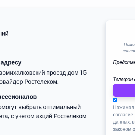
ний
Помо
согла
 адресу
Представ
вомихалковский проезд дом 15
Телефон 
овайдер Ростелеком.
фессионалов
омогут выбрать оптимальный
Нажимая 
согласие
та, с учетом акций Ростелеком
данных, 
законом 