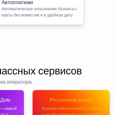
Автоплатежи
Автоматическое пополнение баланса с
карты без комиссии и в удобную дату.
лассных сервисов
нка оператора
 Дом
Ростелеком Бонус
 — новый
Больше впечатлений от новых
сти и
услуг Ростелекома и партнеров