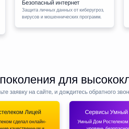
Безопасный интернет
Защита личных данных от киберугроз,
вирусов и мошеннических программ.
 поколения для высокок
ьте заявку на сайте, и дождитесь обратного зво
стелеком Лицей
Сервисы Умный
леком сделал онлайн-
Умный Дом Ростелеком
ение качественным и
уровень безопасно