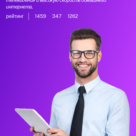
телевидения и высокую скорость домашнего
интернета.
рейтинг
1459
347
1262