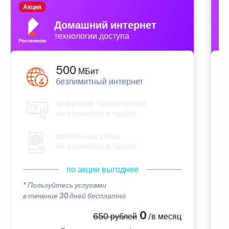
Акция
П
Домашний интернет
технологии доступа
500
МБит
безлимитный интернет
цифровое телевидение
не включено в тариф
мобильная связь
не включена в тариф
по акции выгоднее
* Пользуйтесь услугами
*
в течение 30 дней бесплатно
в
0
650 рублей
/в месяц