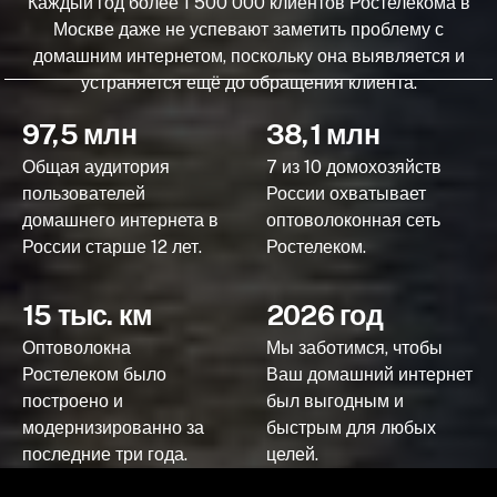
Каждый год более 1 500 000 клиентов Ростелекома в
Москве даже не успевают заметить проблему с
домашним интернетом, поскольку она выявляется и
устраняется ещё до обращения клиента.
97,5 млн
38,1 млн
Общая аудитория
7 из 10 домохозяйств
пользователей
России охватывает
домашнего интернета в
оптоволоконная сеть
России старше 12 лет.
Ростелеком.
15 тыс. км
2026 год
Оптоволокна
Мы заботимся, чтобы
Ростелеком было
Ваш домашний интернет
построено и
был выгодным и
модернизированно за
быстрым для любых
последние три года.
целей.