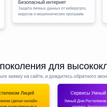
Безопасный интернет
Защита личных данных от киберугроз,
вирусов и мошеннических программ.
 поколения для высокок
ьте заявку на сайте, и дождитесь обратного зво
стелеком Лицей
Сервисы Умный
леком сделал онлайн-
Умный Дом Ростелеком
ение качественным и
уровень безопасно