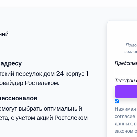
ний
Помо
согла
 адресу
Представ
тский переулок дом 24 корпус 1
Телефон 
овайдер Ростелеком.
фессионалов
омогут выбрать оптимальный
Нажимая 
согласие
та, с учетом акций Ростелеком
данных, 
законом 