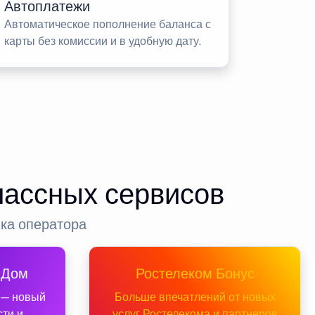
Автоплатежи
Автоматическое пополнение баланса с
карты без комиссии и в удобную дату.
лассных сервисов
нка оператора
 Дом
Ростелеком Бонус
 — новый
Больше впечатлений от новых
сти и
услуг Ростелекома и партнеров