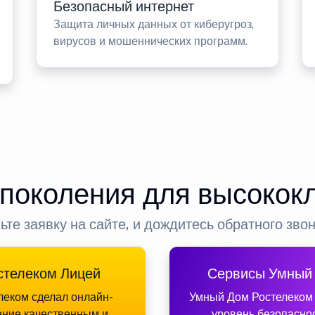
Безопасный интернет
Защита личных данных от киберугроз,
вирусов и мошеннических программ.
 поколения для высокок
ьте заявку на сайте, и дождитесь обратного зво
стелеком Лицей
Сервисы Умный
леком сделал онлайн-
Умный Дом Ростелеком
ение качественным и
уровень безопасно