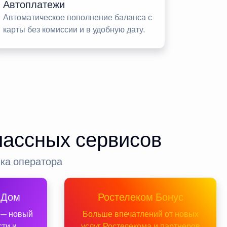
Автоплатежи
Автоматическое пополнение баланса с
карты без комиссии и в удобную дату.
лассных сервисов
нка оператора
 Дом
Ростелеком Бонус
 — новый
Больше впечатлений от новых
сти и
услуг Ростелекома и партнеров