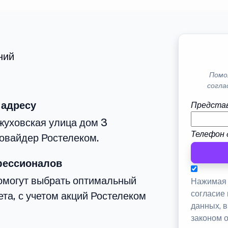
ний
Помо
согла
 адресу
Представ
жуховская улица дом 3
Телефон 
овайдер Ростелеком.
фессионалов
омогут выбрать оптимальный
Нажимая 
согласие
та, с учетом акций Ростелеком
данных, 
законом 