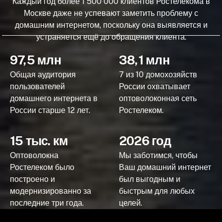
Каждый год более 1 500 000 клиентов Ростелекома в
Москве даже не успевают заметить проблему с
домашним интернетом, поскольку она выявляется и
устраняется ещё до обращения клиента.
97,5 млн
38,1 млн
Общая аудитория
7 из 10 домохозяйств
пользователей
России охватывает
домашнего интернета в
оптоволоконная сеть
России старше 12 лет.
Ростелеком.
15 тыс. км
2026 год
Оптоволокна
Мы заботимся, чтобы
Ростелеком было
Ваш домашний интернет
построено и
был выгодным и
модернизированно за
быстрым для любых
последние три года.
целей.