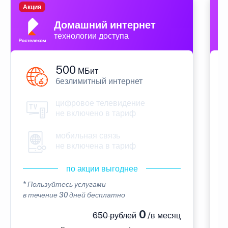
Акция
П
Домашний интернет
технологии доступа
500
МБит
безлимитный интернет
цифровое телевидение
не включено в тариф
мобильная связь
не включена в тариф
по акции выгоднее
* Пользуйтесь услугами
*
в течение 30 дней бесплатно
в
0
650 рублей
/в месяц