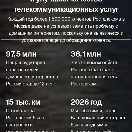
телекоммуникационных услуг
Каждый год более 1 500 000 клиентов Ростелекома в
Москве даже не успевают заметить проблему с
домашним интернетом, поскольку она выявляется и
устраняется ещё до обращения клиента.
97,5 млн
38,1 млн
Общая аудитория
7 из 10 домохозяйств
пользователей
России охватывает
домашнего интернета в
оптоволоконная сеть
России старше 12 лет.
Ростелеком.
15 тыс. км
2026 год
Оптоволокна
Мы заботимся, чтобы
Ростелеком было
Ваш домашний интернет
построено и
был выгодным и
модернизированно за
быстрым для любых