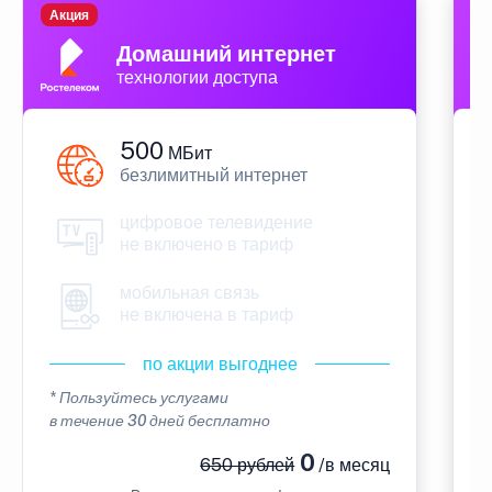
Акция
П
Домашний интернет
технологии доступа
500
МБит
безлимитный интернет
цифровое телевидение
не включено в тариф
мобильная связь
не включена в тариф
по акции выгоднее
* Пользуйтесь услугами
*
в течение 30 дней бесплатно
в
0
650 рублей
/в месяц