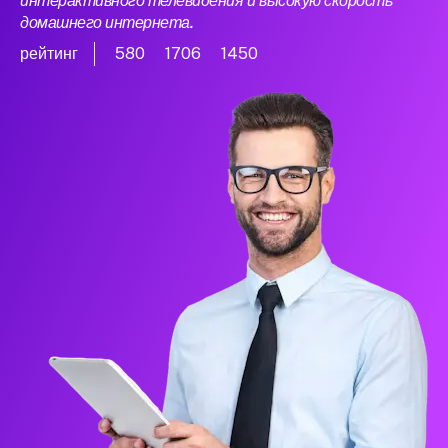
интерактивного телевидения и высокую скорость
домашнего интернета.
рейтинг
580
1706
1450