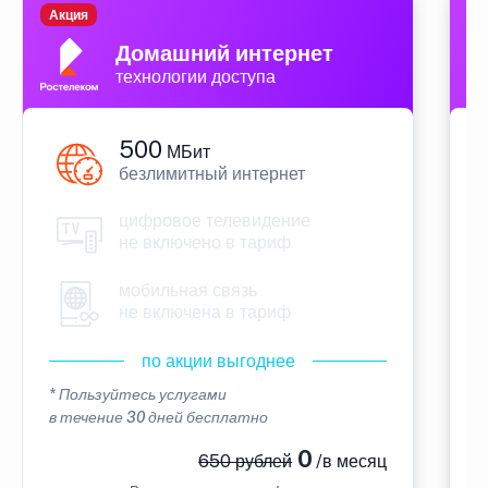
Акция
П
Домашний интернет
технологии доступа
500
МБит
безлимитный интернет
цифровое телевидение
не включено в тариф
мобильная связь
не включена в тариф
по акции выгоднее
* Пользуйтесь услугами
*
в течение 30 дней бесплатно
в
0
650 рублей
/в месяц