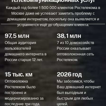
Каждый год более 1 500 000 клиентов Ростелекома в
Москве даже не успевают заметить проблему с
домашним интернетом, поскольку она выявляется и
устраняется ещё до обращения клиента.
97,5 млн
38,1 млн
Общая аудитория
7 из 10 домохозяйств
пользователей
России охватывает
домашнего интернета в
оптоволоконная сеть
России старше 12 лет.
Ростелеком.
15 тыс. км
2026 год
Оптоволокна
Мы заботимся, чтобы
Ростелеком было
Ваш домашний интернет
построено и
был выгодным и
модернизированно за
быстрым для любых
последние три года.
целей.