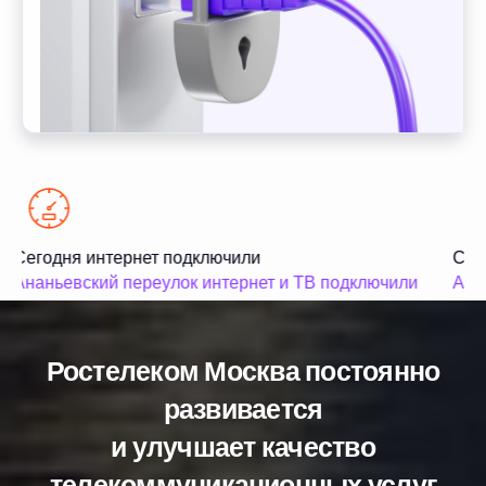
Сегодня интернет подключили
Сего
Ананьевский переулок интернет и ТВ подключили
Анга
Ростелеком Москва постоянно
развивается
и улучшает качество
телекоммуникационных услуг