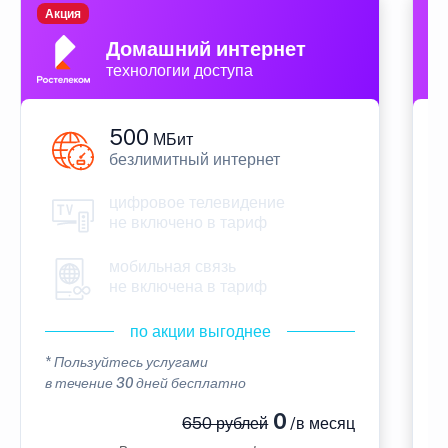
Акция
П
Домашний интернет
технологии доступа
500
МБит
безлимитный интернет
цифровое телевидение
не включено в тариф
мобильная связь
не включена в тариф
по акции выгоднее
* Пользуйтесь услугами
*
в течение 30 дней бесплатно
в
0
650 рублей
/в месяц