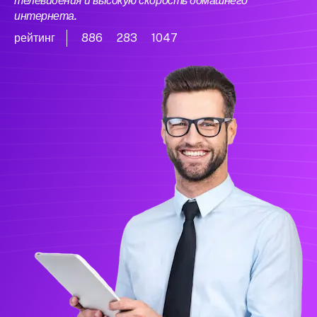
телевидения и высокую скорость домашнего
интернета.
рейтинг
886
283
1047