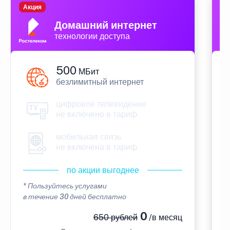
Акция
П
Домашний интернет
технологии доступа
500
МБит
безлимитный интернет
цифровое телевидение
не включено в тариф
мобильная связь
не включена в тариф
по акции выгоднее
* Пользуйтесь услугами
*
в течение 30 дней бесплатно
в
0
650 рублей
/в месяц