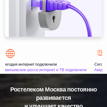
Сегодня интернет подключили
Сегодн
Аминьевское шоссе интернет и ТВ подключили
Амурск
Ростелеком Москва постоянно
развивается
и улучшает качество