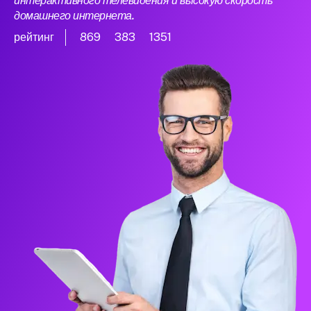
интерактивного телевидения и высокую скорость
домашнего интернета.
рейтинг
869
383
1351