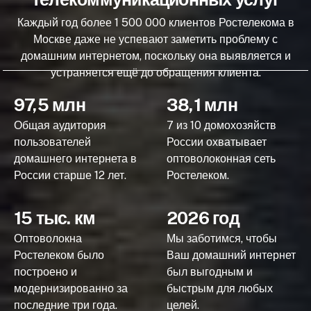
Каждый год более 1 500 000 клиентов Ростелекома в
Москве даже не успевают заметить проблему с
домашним интернетом, поскольку она выявляется и
устраняется ещё до обращения клиента.
97,5 млн
38,1 млн
Общая аудитория
7 из 10 домохозяйств
пользователей
России охватывает
домашнего интернета в
оптоволоконная сеть
России старше 12 лет.
Ростелеком.
15 тыс. км
2026 год
Оптоволокна
Мы заботимся, чтобы
Ростелеком было
Ваш домашний интернет
построено и
был выгодным и
модернизированно за
быстрым для любых
последние три года.
целей.