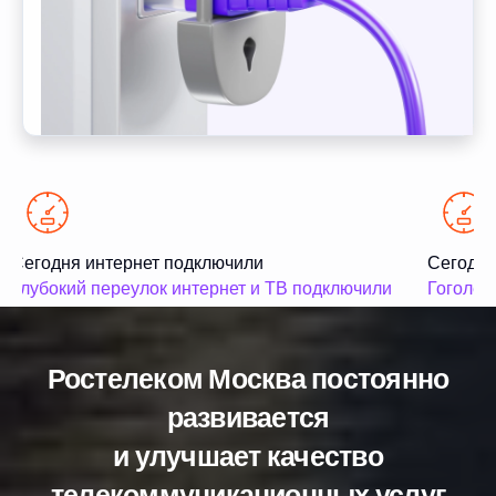
Сегодня интернет подключили
Сегодня
Глубокий переулок интернет и ТВ подключили
Гоголевс
Ростелеком Москва постоянно
развивается
и улучшает качество
телекоммуникационных услуг