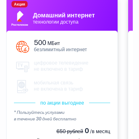
Акция
П
Домашний интернет
технологии доступа
500
МБит
безлимитный интернет
цифровое телевидение
не включено в тариф
мобильная связь
не включена в тариф
по акции выгоднее
* Пользуйтесь услугами
*
в течение 30 дней бесплатно
в
0
650 рублей
/в месяц