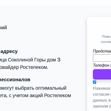
ний
Помо
согла
 адресу
Представ
ица Соколиной Горы дом 3
Телефон 
овайдер Ростелеком.
фессионалов
омогут выбрать оптимальный
Нажимая 
согласие
та, с учетом акций Ростелеком
данных, 
законом 