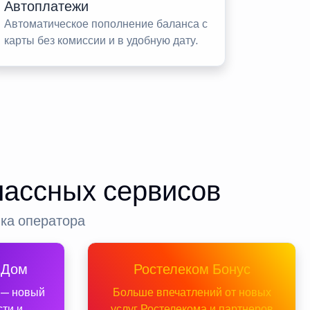
Автоплатежи
Автоматическое пополнение баланса с
карты без комиссии и в удобную дату.
лассных сервисов
нка оператора
 Дом
Ростелеком Бонус
 — новый
Больше впечатлений от новых
сти и
услуг Ростелекома и партнеров