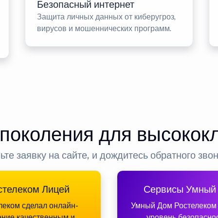
Безопасный интернет
Защита личных данных от киберугроз,
вирусов и мошеннических программ.
 поколения для высокок
ьте заявку на сайте, и дождитесь обратного зво
стелеком Лицей
Сервисы Умный
леком сделал онлайн-
Умный Дом Ростелеком
ение качественным и
уровень безопасно