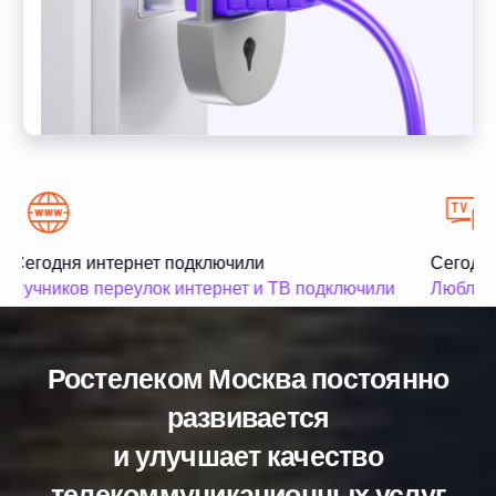
Сегодня интернет подключили
Сегодня
Лучников переулок интернет и ТВ подключили
Люблинс
Ростелеком Москва постоянно
развивается
и улучшает качество
телекоммуникационных услуг