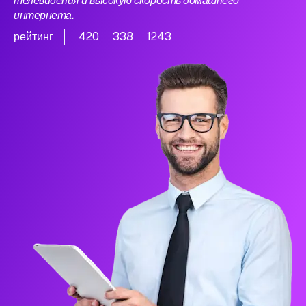
телевидения и высокую скорость домашнего
интернета.
рейтинг
420
338
1243