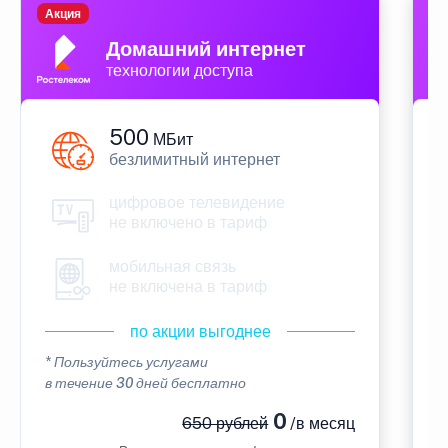
Акция
П
Домашний интернет
технологии доступа
500
МБит
безлимитный интернет
цифровое телевидение
не включено в тариф
мобильная связь
не включена в тариф
по акции выгоднее
* Пользуйтесь услугами
*
в течение 30 дней бесплатно
в
0
650 рублей
/в месяц