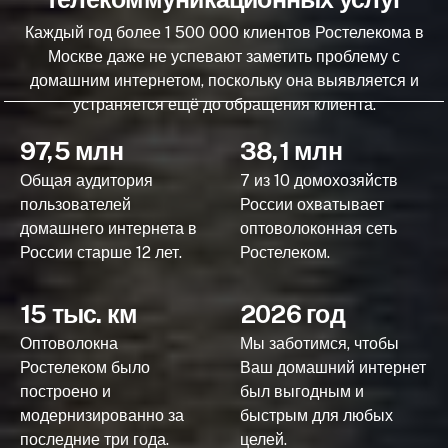
Каждый год более 1 500 000 клиентов Ростелекома в
Москве даже не успевают заметить проблему с
домашним интернетом, поскольку она выявляется и
устраняется ещё до обращения клиента.
97,5 млн
38,1 млн
Общая аудитория
7 из 10 домохозяйств
пользователей
России охватывает
домашнего интернета в
оптоволоконная сеть
России старше 12 лет.
Ростелеком.
15 тыс. км
2026 год
Оптоволокна
Мы заботимся, чтобы
Ростелеком было
Ваш домашний интернет
построено и
был выгодным и
модернизированно за
быстрым для любых
последние три года.
целей.