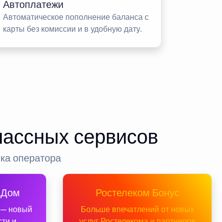
Автоплатежи
Автоматическое пополнение баланса с
карты без комиссии и в удобную дату.
лассных сервисов
нка оператора
 Дом
Ростелеком Бонус
 — новый
Больше впечатлений от новых
сти и
услуг Ростелекома и партнеров