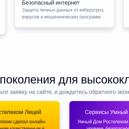
Безопасный интернет
Защита личных данных от киберугроз,
вирусов и мошеннических программ.
 поколения для высокок
ьте заявку на сайте, и дождитесь обратного зво
стелеком Лицей
Сервисы Умный
леком сделал онлайн-
Умный Дом Ростелеком
ение качественным и
уровень безопасно