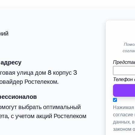
ний
Помо
согла
 адресу
Представ
говая улица дом 8 корпус 3
Телефон 
овайдер Ростелеком.
фессионалов
омогут выбрать оптимальный
Нажимая 
согласие
та, с учетом акций Ростелеком
данных, 
законом 