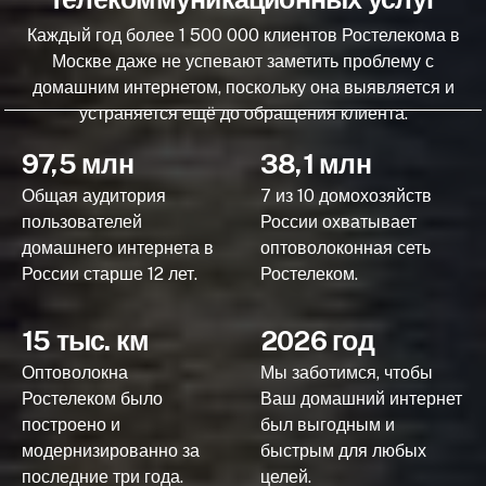
Каждый год более 1 500 000 клиентов Ростелекома в
Москве даже не успевают заметить проблему с
домашним интернетом, поскольку она выявляется и
устраняется ещё до обращения клиента.
97,5 млн
38,1 млн
Общая аудитория
7 из 10 домохозяйств
пользователей
России охватывает
домашнего интернета в
оптоволоконная сеть
России старше 12 лет.
Ростелеком.
15 тыс. км
2026 год
Оптоволокна
Мы заботимся, чтобы
Ростелеком было
Ваш домашний интернет
построено и
был выгодным и
модернизированно за
быстрым для любых
последние три года.
целей.