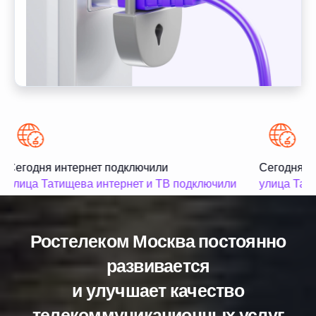
Сегодня интернет подключили
Сегодня ин
улица Татищева интернет и ТВ подключили
улица Тать
Ростелеком Москва постоянно
развивается
и улучшает качество
телекоммуникационных услуг