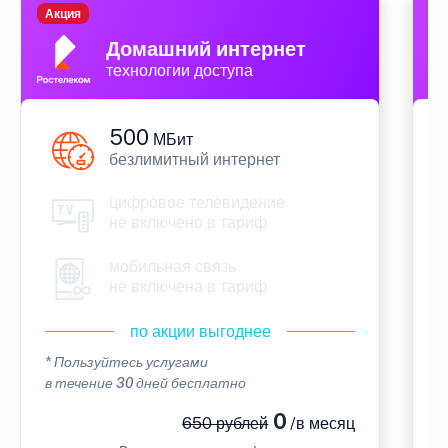
Акция
П
Домашний интернет
технологии доступа
500
МБит
безлимитный интернет
цифровое телевидение
не включено в тариф
мобильная связь
не включена в тариф
по акции выгоднее
* Пользуйтесь услугами
*
в течение 30 дней бесплатно
в
0
650 рублей
/в месяц