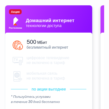
Акция
П
Домашний интернет
технологии доступа
500
МБит
безлимитный интернет
цифровое телевидение
не включено в тариф
мобильная связь
не включена в тариф
по акции выгоднее
* Пользуйтесь услугами
*
в течение 30 дней бесплатно
в