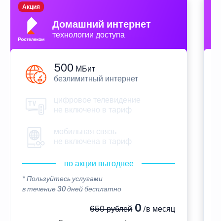
Акция
П
Домашний интернет
технологии доступа
500
МБит
безлимитный интернет
цифровое телевидение
не включено в тариф
мобильная связь
не включена в тариф
по акции выгоднее
* Пользуйтесь услугами
*
в течение 30 дней бесплатно
в
0
650 рублей
/в месяц