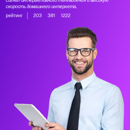
сигнал интерактивного телевидения и высокую
скорость домашнего интернета.
рейтинг
203
381
1222