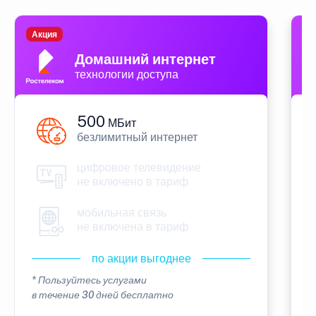
Акция
П
Домашний интернет
технологии доступа
500
МБит
безлимитный интернет
цифровое телевидение
не включено в тариф
мобильная связь
не включена в тариф
по акции выгоднее
* Пользуйтесь услугами
*
в течение 30 дней бесплатно
в