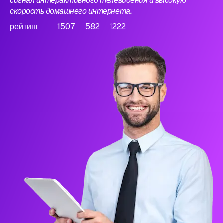
сигнал интерактивного телевидения и высокую
скорость домашнего интернета.
рейтинг
1507
582
1222