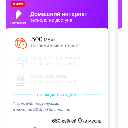
Акция
П
Домашний интернет
технологии доступа
500
МБит
безлимитный интернет
цифровое телевидение
не включено в тариф
мобильная связь
не включена в тариф
по акции выгоднее
* Пользуйтесь услугами
*
в течение 30 дней бесплатно
в
0
650 рублей
/в месяц