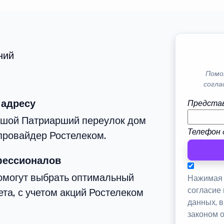
ний
Помо
согла
 адресу
Представ
ьшой Патриарший переулок дом
Телефон 
провайдер Ростелеком.
фессионалов
омогут выбрать оптимальный
Нажимая 
согласие
та, с учетом акций Ростелеком
данных, 
законом 