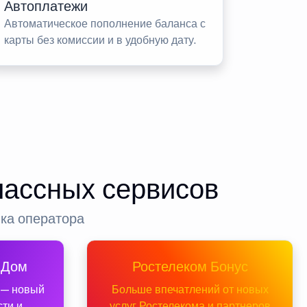
Автоплатежи
Автоматическое пополнение баланса с
карты без комиссии и в удобную дату.
лассных сервисов
нка оператора
 Дом
Ростелеком Бонус
 — новый
Больше впечатлений от новых
сти и
услуг Ростелекома и партнеров