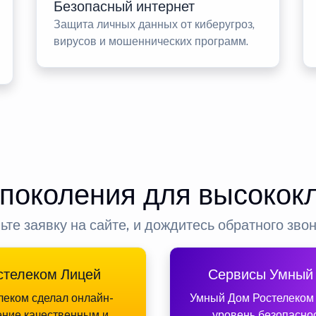
Безопасный интернет
Защита личных данных от киберугроз,
вирусов и мошеннических программ.
 поколения для высокок
ьте заявку на сайте, и дождитесь обратного зво
стелеком Лицей
Сервисы Умный
леком сделал онлайн-
Умный Дом Ростелеком
ение качественным и
уровень безопасно