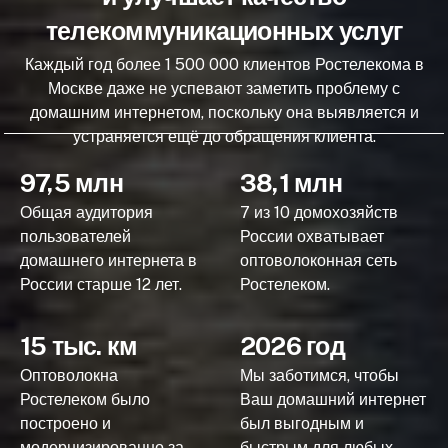
телекоммуникационных услуг
Каждый год более 1 500 000 клиентов Ростелекома в
Москве даже не успевают заметить проблему с
домашним интернетом, поскольку она выявляется и
устраняется ещё до обращения клиента.
97,5 млн
38,1 млн
Общая аудитория
7 из 10 домохозяйств
пользователей
России охватывает
домашнего интернета в
оптоволоконная сеть
России старше 12 лет.
Ростелеком.
15 тыс. км
2026 год
Оптоволокна
Мы заботимся, чтобы
Ростелеком было
Ваш домашний интернет
построено и
был выгодным и
модернизированно за
быстрым для любых