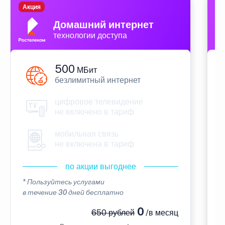
Акция
П
Домашний интернет
технологии доступа
500
МБит
безлимитный интернет
цифровое телевидение
не включено в тариф
мобильная связь
не включена в тариф
по акции выгоднее
* Пользуйтесь услугами
*
в течение 30 дней бесплатно
в
0
650 рублей
/в месяц