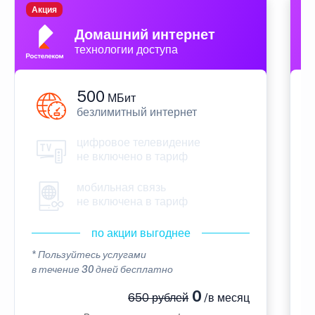
Акция
П
Домашний интернет
технологии доступа
500
МБит
безлимитный интернет
цифровое телевидение
не включено в тариф
мобильная связь
не включена в тариф
по акции выгоднее
* Пользуйтесь услугами
*
в течение 30 дней бесплатно
в
0
650 рублей
/в месяц