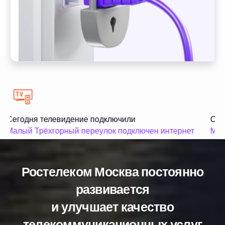
Сегодня телевидение подключили
Сего
Малый Трёхгорный переулок подключен интернет
Малы
Ростелеком Москва постоянно
развивается
и улучшает качество
телекоммуникационных услуг