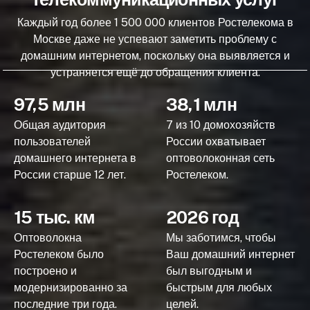
Каждый год более 1 500 000 клиентов Ростелекома в
Москве даже не успевают заметить проблему с
домашним интернетом, поскольку она выявляется и
устраняется ещё до обращения клиента.
97,5 млн
38,1 млн
Общая аудитория
7 из 10 домохозяйств
пользователей
России охватывает
домашнего интернета в
оптоволоконная сеть
России старше 12 лет.
Ростелеком.
15 тыс. км
2026 год
Оптоволокна
Мы заботимся, чтобы
Ростелеком было
Ваш домашний интернет
построено и
был выгодным и
модернизированно за
быстрым для любых
последние три года.
целей.