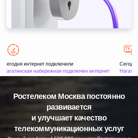
Сегодня интернет подключили
Сегодня
Нагатинская набережная подключен интернет
Нагатин
Ростелеком Москва постоянно
развивается
и улучшает качество
телекоммуникационных услуг