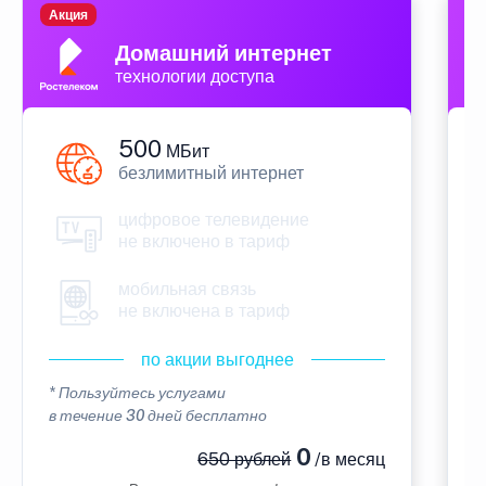
Акция
П
Домашний интернет
технологии доступа
500
МБит
безлимитный интернет
цифровое телевидение
не включено в тариф
мобильная связь
не включена в тариф
по акции выгоднее
* Пользуйтесь услугами
*
в течение 30 дней бесплатно
в
0
650 рублей
/в месяц