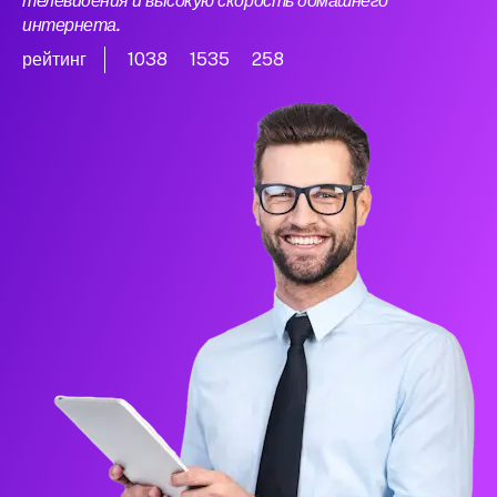
телевидения и высокую скорость домашнего
интернета.
рейтинг
1038
1535
258