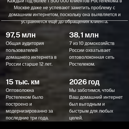
Каждый год более 1 500 000 клиентов Ростелекома в
Москве даже не успевают заметить проблему с
домашним интернетом, поскольку она выявляется и
устраняется ещё до обращения клиента.
97,5 млн
38,1 млн
Общая аудитория
7 из 10 домохозяйств
пользователей
России охватывает
домашнего интернета в
оптоволоконная сеть
России старше 12 лет.
Ростелеком.
15 тыс. км
2026 год
Оптоволокна
Мы заботимся, чтобы
Ростелеком было
Ваш домашний интернет
построено и
был выгодным и
модернизированно за
быстрым для любых
последние три года.
целей.