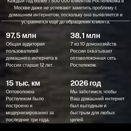
Каждый год более 1 500 000 клиентов Ростелекома в
Москве даже не успевают заметить проблему с
домашним интернетом, поскольку она выявляется и
устраняется ещё до обращения клиента.
97,5 млн
38,1 млн
Общая аудитория
7 из 10 домохозяйств
пользователей
России охватывает
домашнего интернета в
оптоволоконная сеть
России старше 12 лет.
Ростелеком.
15 тыс. км
2026 год
Оптоволокна
Мы заботимся, чтобы
Ростелеком было
Ваш домашний интернет
построено и
был выгодным и
модернизированно за
быстрым для любых
последние три года.
целей.