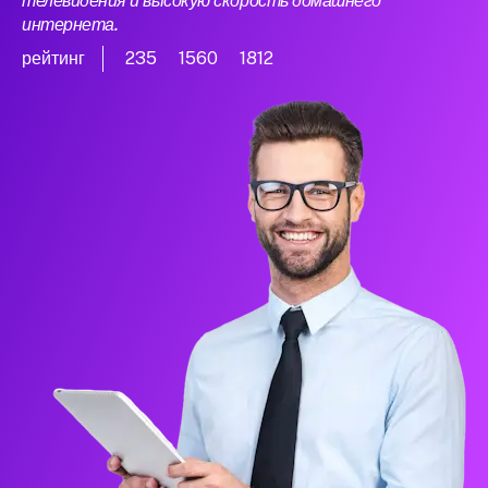
телевидения и высокую скорость домашнего
интернета.
рейтинг
235
1560
1812