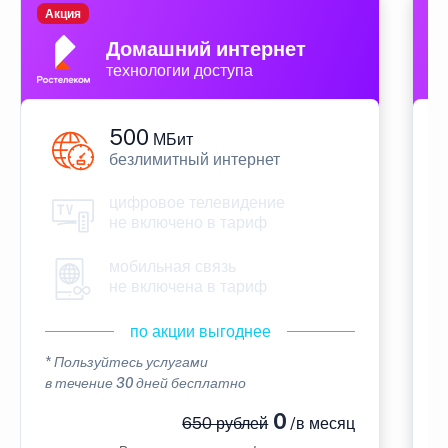
Акция
П
Домашний интернет
технологии доступа
500
МБит
безлимитный интернет
цифровое телевидение
не включено в тариф
мобильная связь
не включена в тариф
по акции выгоднее
* Пользуйтесь услугами
*
в течение 30 дней бесплатно
в
0
650 рублей
/в месяц