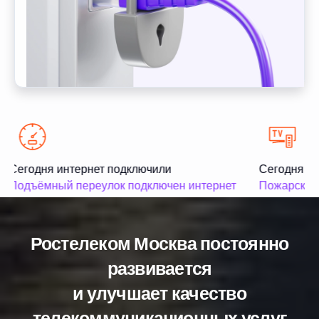
Сегодня интернет подключили
Сегодня те
Подъёмный переулок подключен интернет
Пожарский 
Ростелеком Москва постоянно
развивается
и улучшает качество
телекоммуникационных услуг