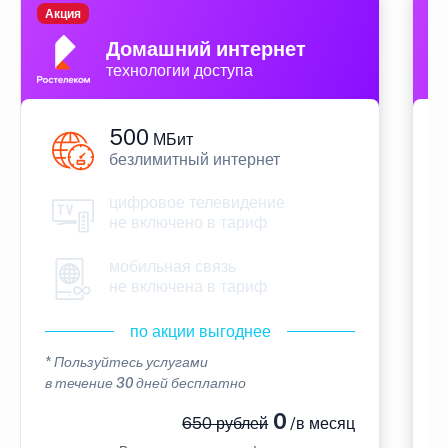
Акция
П
Домашний интернет
технологии доступа
500
МБит
безлимитный интернет
цифровое телевидение
не включено в тариф
мобильная связь
не включена в тариф
по акции выгоднее
* Пользуйтесь услугами
*
в течение 30 дней бесплатно
в
0
650 рублей
/в месяц