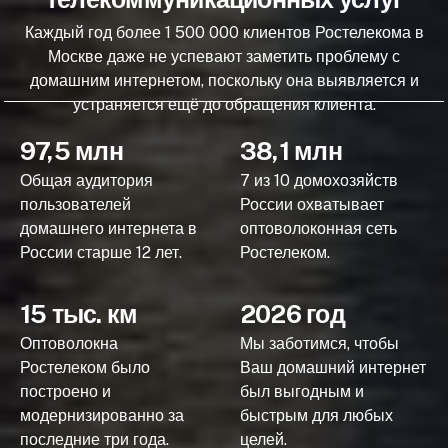
Каждый год более 1 500 000 клиентов Ростелекома в
Москве даже не успевают заметить проблему с
домашним интернетом, поскольку она выявляется и
устраняется ещё до обращения клиента.
97,5 млн
38,1 млн
Общая аудитория
7 из 10 домохозяйств
пользователей
России охватывает
домашнего интернета в
оптоволоконная сеть
России старше 12 лет.
Ростелеком.
15 тыс. км
2026 год
Оптоволокна
Мы заботимся, чтобы
Ростелеком было
Ваш домашний интернет
построено и
был выгодным и
модернизированно за
быстрым для любых
последние три года.
целей.