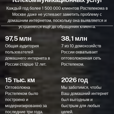
Каждый год более 1 500 000 клиентов Ростелекома в
Москве даже не успевают заметить проблему с
домашним интернетом, поскольку она выявляется и
устраняется ещё до обращения клиента.
97,5 млн
38,1 млн
Общая аудитория
7 из 10 домохозяйств
пользователей
России охватывает
домашнего интернета в
оптоволоконная сеть
России старше 12 лет.
Ростелеком.
15 тыс. км
2026 год
Оптоволокна
Мы заботимся, чтобы
Ростелеком было
Ваш домашний интернет
построено и
был выгодным и
модернизированно за
быстрым для любых
последние три года.
целей.