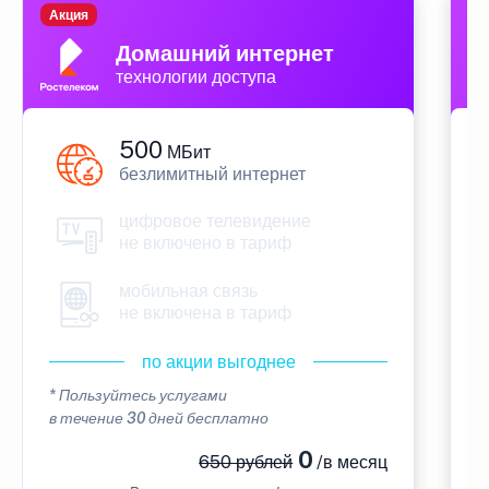
Акция
П
Домашний интернет
технологии доступа
500
МБит
безлимитный интернет
цифровое телевидение
не включено в тариф
мобильная связь
не включена в тариф
по акции выгоднее
* Пользуйтесь услугами
*
в течение 30 дней бесплатно
в
0
650 рублей
/в месяц