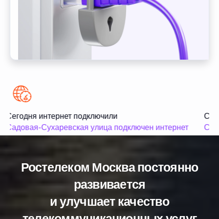
Сегодня интернет подключили
Сего
Садовая-Сухаревская улица подключен интернет
Садо
Ростелеком Москва постоянно
развивается
и улучшает качество
телекоммуникационных услуг