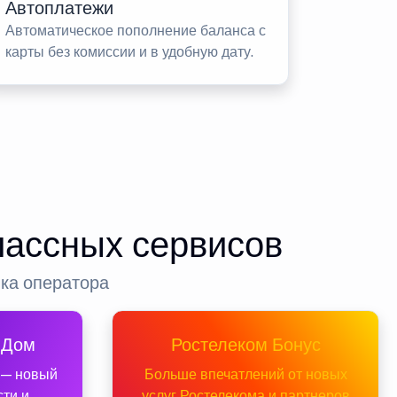
Автоплатежи
Автоматическое пополнение баланса с
карты без комиссии и в удобную дату.
лассных сервисов
нка оператора
 Дом
Ростелеком Бонус
 — новый
Больше впечатлений от новых
сти и
услуг Ростелекома и партнеров