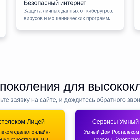
Безопасный интернет
Защита личных данных от киберугроз,
вирусов и мошеннических программ.
 поколения для высокок
ьте заявку на сайте, и дождитесь обратного зво
стелеком Лицей
Сервисы Умный
леком сделал онлайн-
Умный Дом Ростелеком
ение качественным и
уровень безопасно