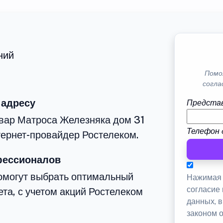
ний
Помо
согла
 адресу
Представ
ьвар Матроса Железняка дом 31
Телефон 
тернет-провайдер Ростелеком.
фессионалов
омогут выбрать оптимальный
Нажимая 
согласие
та, с учетом акций Ростелеком
данных, 
законом 