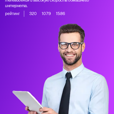
телевидения и высокую скорость домашнего
интернета.
рейтинг
320
1079
1586