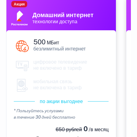
Акция
П
Домашний интернет
технологии доступа
500
МБит
безлимитный интернет
цифровое телевидение
не включено в тариф
мобильная связь
не включена в тариф
по акции выгоднее
* Пользуйтесь услугами
*
в течение 30 дней бесплатно
в
0
650 рублей
/в месяц