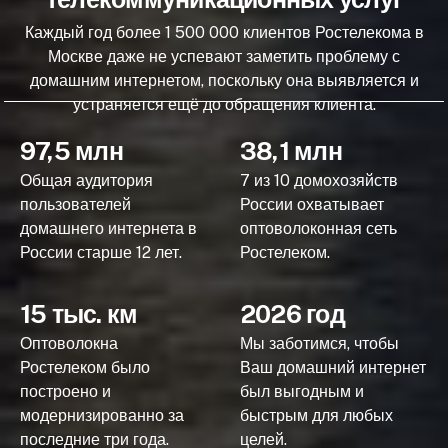
Каждый год более 1 500 000 клиентов Ростелекома в
Москве даже не успевают заметить проблему с
домашним интернетом, поскольку она выявляется и
устраняется ещё до обращения клиента.
97,5 млн
38,1 млн
Общая аудитория
7 из 10 домохозяйств
пользователей
России охватывает
домашнего интернета в
оптоволоконная сеть
России старше 12 лет.
Ростелеком.
15 тыс. км
2026 год
Оптоволокна
Мы заботимся, чтобы
Ростелеком было
Ваш домашний интернет
построено и
был выгодным и
модернизированно за
быстрым для любых
последние три года.
целей.