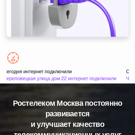
Сегодня интернет подключили
Сего
Череповецкая улица дом 22 интернет подключили
Чере
Ростелеком Москва постоянно
развивается
и улучшает качество
телекоммуникационных услуг