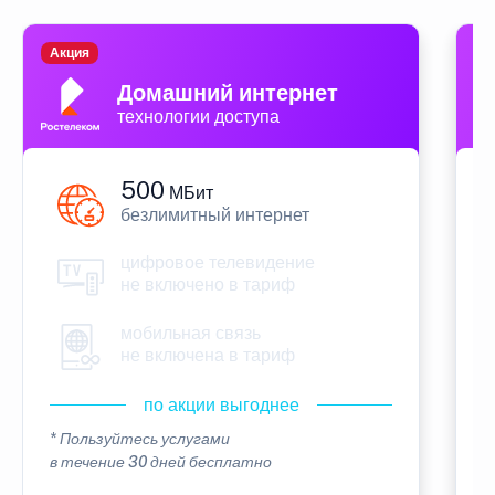
Акция
П
Домашний интернет
технологии доступа
500
МБит
безлимитный интернет
цифровое телевидение
не включено в тариф
мобильная связь
не включена в тариф
по акции выгоднее
* Пользуйтесь услугами
*
в течение 30 дней бесплатно
в