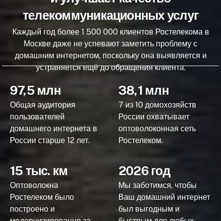
телекоммуникационных услуг
Каждый год более 1 500 000 клиентов Ростелекома в
Москве даже не успевают заметить проблему с
домашним интернетом, поскольку она выявляется и
устраняется ещё до обращения клиента.
97,5 млн
38,1 млн
Общая аудитория
7 из 10 домохозяйств
пользователей
России охватывает
домашнего интернета в
оптоволоконная сеть
России старше 12 лет.
Ростелеком.
15 тыс. км
2026 год
Оптоволокна
Мы заботимся, чтобы
Ростелеком было
Ваш домашний интернет
построено и
был выгодным и
модернизированно за
быстрым для любых