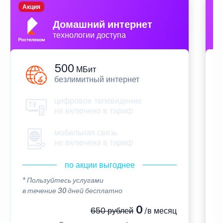
Акция
П
Домашний интернет
технологии доступа
500
МБит
безлимитный интернет
цифровое телевидение
не включено в тариф
мобильная связь
не включена в тариф
по акции выгоднее
* Пользуйтесь услугами
*
в течение 30 дней бесплатно
в
0
650 рублей
/в месяц