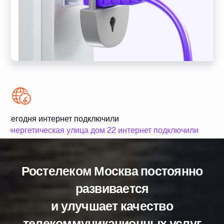
Сегодня интернет подключили
Се
Энергетическая улица дом 22 интернет подключили
Эн
Ростелеком Москва постоянно
развивается
и улучшает качество
телекоммуникационных услуг