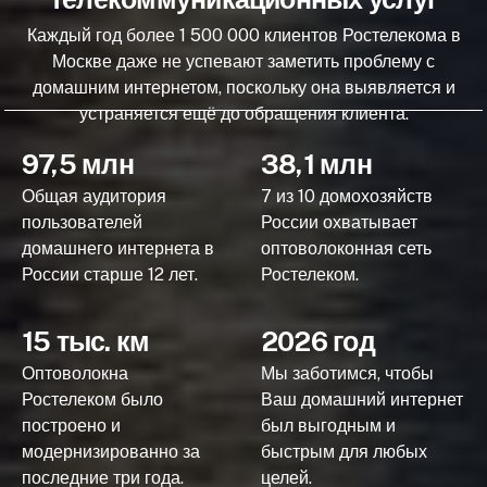
Каждый год более 1 500 000 клиентов Ростелекома в
Москве даже не успевают заметить проблему с
домашним интернетом, поскольку она выявляется и
устраняется ещё до обращения клиента.
97,5 млн
38,1 млн
Общая аудитория
7 из 10 домохозяйств
пользователей
России охватывает
домашнего интернета в
оптоволоконная сеть
России старше 12 лет.
Ростелеком.
15 тыс. км
2026 год
Оптоволокна
Мы заботимся, чтобы
Ростелеком было
Ваш домашний интернет
построено и
был выгодным и
модернизированно за
быстрым для любых
последние три года.
целей.