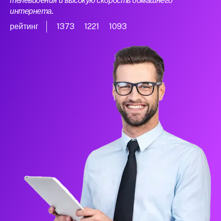
телевидения и высокую скорость домашнего
интернета.
рейтинг
1373
1221
1093