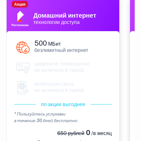
Акция
П
Домашний интернет
технологии доступа
500
МБит
безлимитный интернет
цифровое телевидение
не включено в тариф
мобильная связь
не включена в тариф
по акции выгоднее
* Пользуйтесь услугами
*
в течение 30 дней бесплатно
в
0
650 рублей
/в месяц