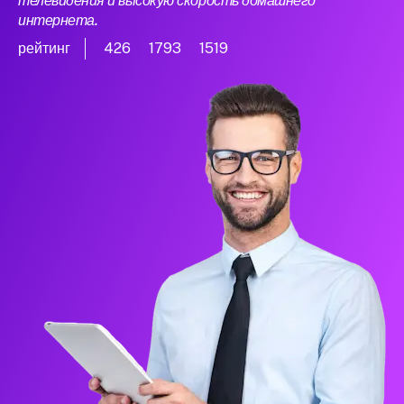
телевидения и высокую скорость домашнего
интернета.
рейтинг
426
1793
1519