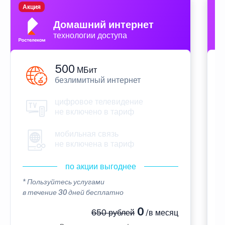
Акция
П
Домашний интернет
технологии доступа
500
МБит
безлимитный интернет
цифровое телевидение
не включено в тариф
мобильная связь
не включена в тариф
по акции выгоднее
* Пользуйтесь услугами
*
в течение 30 дней бесплатно
в
0
650 рублей
/в месяц