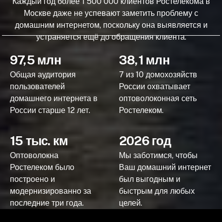
Каждый год более 1 500 000 клиентов Ростелекома в
Москве даже не успевают заметить проблему с
домашним интернетом, поскольку она выявляется и
устраняется ещё до обращения клиента.
97,5 млн
38,1 млн
Общая аудитория
7 из 10 домохозяйств
пользователей
России охватывает
домашнего интернета в
оптоволоконная сеть
России старше 12 лет.
Ростелеком.
15 тыс. км
2026 год
Оптоволокна
Мы заботимся, чтобы
Ростелеком было
Ваш домашний интернет
построено и
был выгодным и
модернизированно за
быстрым для любых
последние три года.
целей.