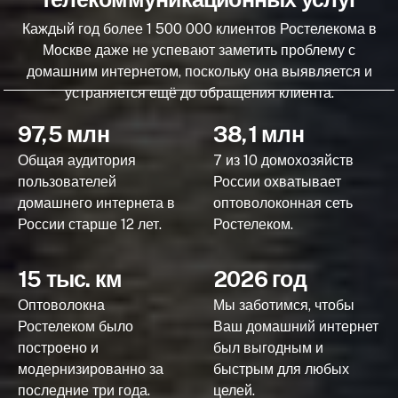
Каждый год более 1 500 000 клиентов Ростелекома в
Москве даже не успевают заметить проблему с
домашним интернетом, поскольку она выявляется и
устраняется ещё до обращения клиента.
97,5 млн
38,1 млн
Общая аудитория
7 из 10 домохозяйств
пользователей
России охватывает
домашнего интернета в
оптоволоконная сеть
России старше 12 лет.
Ростелеком.
15 тыс. км
2026 год
Оптоволокна
Мы заботимся, чтобы
Ростелеком было
Ваш домашний интернет
построено и
был выгодным и
модернизированно за
быстрым для любых
последние три года.
целей.