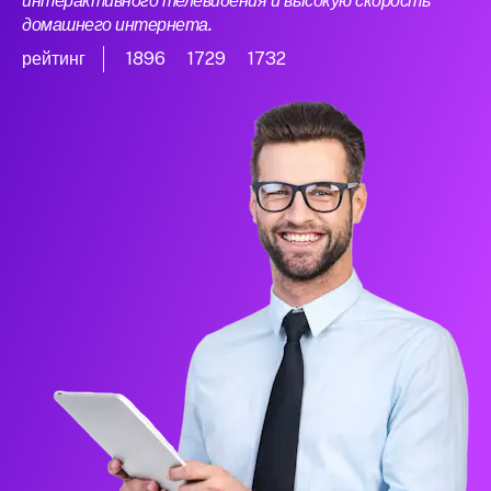
интерактивного телевидения и высокую скорость
домашнего интернета.
рейтинг
1896
1729
1732