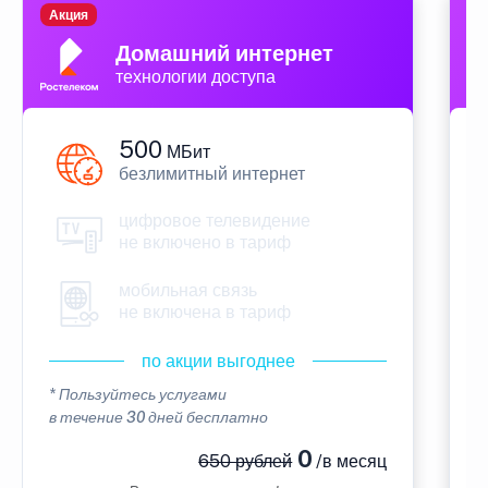
Акция
П
Домашний интернет
технологии доступа
500
МБит
безлимитный интернет
цифровое телевидение
не включено в тариф
мобильная связь
не включена в тариф
по акции выгоднее
* Пользуйтесь услугами
*
в течение 30 дней бесплатно
в
0
650 рублей
/в месяц